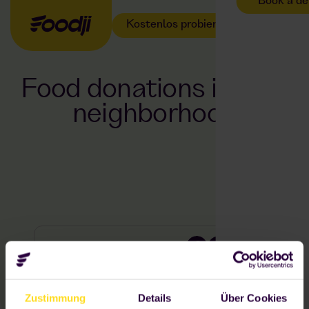
Book a d
Kostenlos probieren
Food donations in your
neighborhood
TEILE DIESEN ARTIKEL
Zustimmung
Details
Über Cookies