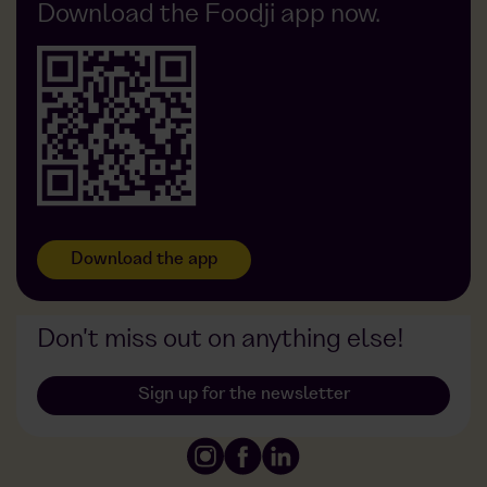
Foodji vs. Restaurant
Foodji at OxyCare
Download the Foodji app now.
Foodji vs. Foodtruck
Foodji at Gehrke Econ
Foodji at Widmann
Foodji at DDG
Download the app
Don't miss out on anything else!
Sign up for the newsletter