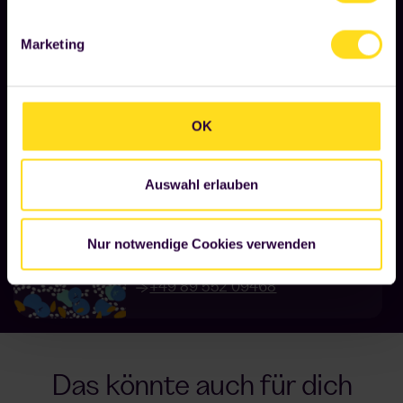
Entscheidung jederzeit mit Wirkung für die Zukunft
widerrufen oder anpassen, indem Sie auf den "Cookie"
Marketing
Link am Ende unserer Webseite klicken und die
gewählten Einstellungen ändern. Weitere Informationen
finden Sie unter "Details" sowie in unserer
Datenschutzerklärung
.
OK
Auswahl erlauben
Kundensupport
Direkter Kontakt
Nur notwendige Cookies verwenden
support@foodji.com
+49 89 552 09468
Das könnte auch für dich