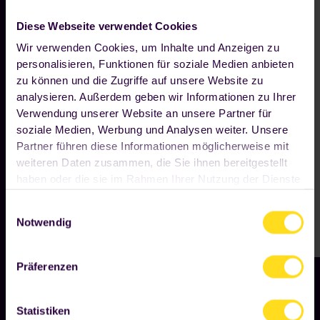
Diese Webseite verwendet Cookies
Wir verwenden Cookies, um Inhalte und Anzeigen zu
personalisieren, Funktionen für soziale Medien anbieten
zu können und die Zugriffe auf unsere Website zu
analysieren. Außerdem geben wir Informationen zu Ihrer
Verwendung unserer Website an unsere Partner für
soziale Medien, Werbung und Analysen weiter. Unsere
Partner führen diese Informationen möglicherweise mit
weiteren Daten zusammen, die Sie ihnen bereitgestellt
haben oder die sie im Rahmen Ihrer Nutzung der Dienste
gesammelt haben. Wenn Sie auf "OK" klicken, sind Sie
Einwilligungsauswahl
hiermit einverstanden. Ihre Einwilligung umfasst alle
Notwendig
vorausgewählten beziehungsweise von Ihnen
ausgewählten Cookies. Sofern wir "Nur
notwendige Cookies verwenden" sollen, klicken Sie bitte
Präferenzen
den entsprechenden Button an. Wir beschränken uns
dann auf die Cookies, die unbedingt notwendig sind,
Statistiken
damit unsere Seite funktioniert. Sie können Ihre