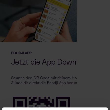
FOODJI APP
Jetzt die App Downloaden
Scanne den QR Code mit deinem Handy
& lade dir direkt die Foodji App herunter.