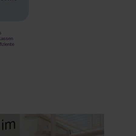
s
rlassen
fiziente