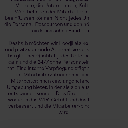
Vorteile, die Unternehmen, Kultur und das
Wohlbefinden der Mitarbeiter:innen positiv
beeinflussen können. Nicht jedes Unternehmen hat
die Personal-Ressourcen und den nötigen Platz, für
ein klassisches
Food Truck
.
Deshalb möchten wir Foodji als
kostengünstige
und platzsparende Alternative
vorstellen, die sich
bei gleicher Qualität jedes Unternehmen leisten
kann und die 24/7 ohne Personaleinsatz geöffnet
hat. Eine interne Verpflegung trägt zur Steigerung
der Mitarbeiterzufriedenheit bei, da sie den
Mitarbeiter:innen eine angenehme und soziale
Umgebung bietet, in der sie sich austauschen und
entspannen können. Dies fördert den Austausch,
wodurch das WIR-Gefühl und das Betriebsklima
verbessert und die Mitarbeiter-bindung gestärkt
wird.