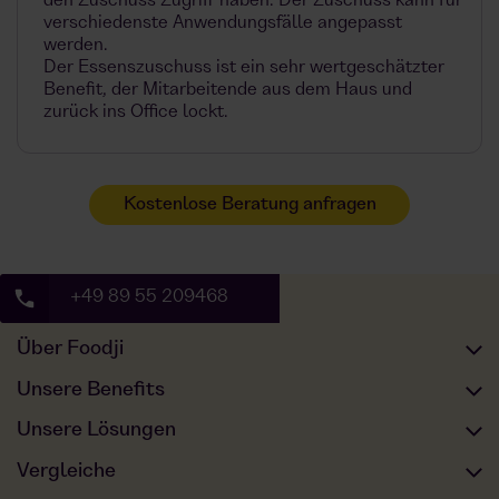
den Zuschuss Zugriff haben. Der Zuschuss kann für
verschiedenste Anwendungsfälle angepasst
werden.
Der Essenszuschuss ist ein sehr wertgeschätzter
Benefit, der Mitarbeitende aus dem Haus und
zurück ins Office lockt.
Kostenlose Beratung anfragen
+49 89 55 209468
Über Foodji
Unser Angebot
Unsere Benefits
Unser Essen
Full Service
Unsere Lösungen
Nachhaltigkeit
Mitarbeiterzufriedenheit
Büro und Verwaltung
Vergleiche
Über uns