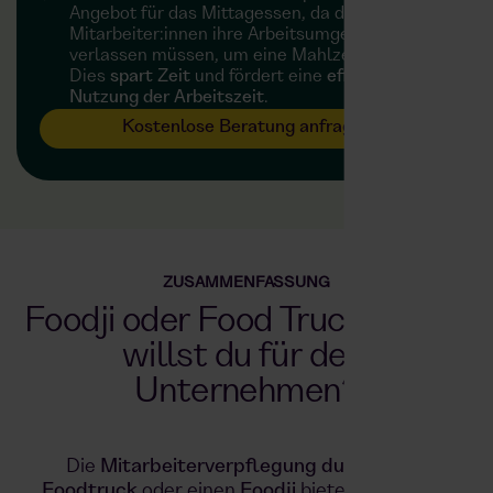
Angebot für das Mittagessen, da die
Mitarbeiter:innen ihre Arbeitsumgebung nicht
verlassen müssen, um eine Mahlzeit zu finden.
Dies
spart Zeit
und fördert eine
effiziente
Nutzung der Arbeitszeit
.
Kostenlose Beratung anfragen
ZUSAMMENFASSUNG
Foodji oder Food Truck? Was
willst du für dein
Unternehmen?
Die
Mitarbeiterverpflegung durch einen
Foodtruck
oder einen
Foodji
bietet zahlreiche