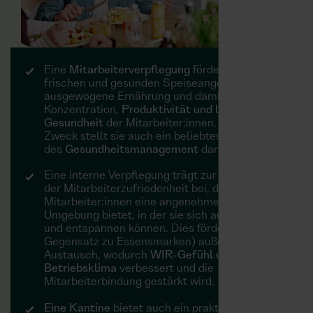
Eine
Mitarbeiterverpflegung
fördert mit einem
frischen und gesunden Speiseangebot eine
ausgewogene Ernährung und damit die
Konzentration,
Produktivität und langfristige
Gesundheit
der Mitarbeiter:innen. Zu diesem
Zweck stellt sie auch ein beliebtes Instrument
des
Gesundheitsmanagement
dar.
Eine interne Verpflegung trägt zur Steigerung
der
Mitarbeiterzufriedenheit
bei, da sie den
Mitarbeiter:innen eine angenehme und soziale
Umgebung bietet, in der sie sich austauschen
und entspannen können. Dies fördert (im
Gegensatz zu Essensmarken) außerdem den
Austausch, wodurch
WIR-Gefühl und
Betriebsklima
verbessert und die
Mitarbeiterbindung gestärkt wird.
Eine Kantine
bietet auch ein praktisches