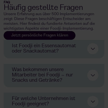
FAQ
Häufig gestellte Fragen
Unsere Erfahrung aus über 500 Implementierungen
zeigt: Diese Fragen beschäftigen Entscheider am
meisten. Hier findest du fundierte Antworten auf die
wichtigsten Aspekte einer Foodji-Implementierung.
Jetzt persönliche Fragen klären
Ist Foodji ein Essensautomat
oder Snackautomat?
kein klassischer Essensautomat
Was bekommen unsere
Snackautomat
Mitarbeiter bei Foodji – nur
Snacks und Getränke?
300
frische
Mahlzeiten
Unternehmen
Snacks
Für welche Unternehmen ist
Getränken
echte
Mahlzeiten
Automaten
Foodji geeignet?
und ausgewählte
Produkte