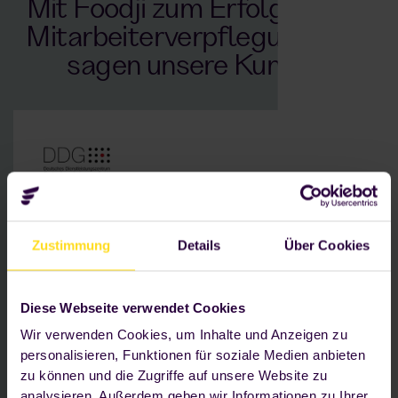
Mit Foodji zum Erfolg bei der
Mitarbeiterverpflegung. Das
sagen unsere Kunden.
Standort: Essen
Zustimmung
Details
Über Cookies
630 Mitarbeitende – ca. 17 im Schichtdienst
Herausforderung: Keine Verpflegung vor Ort,
die frisch und flexibel zu jeder Zeit verfügbar
Diese Webseite verwendet Cookies
ist
Wir verwenden Cookies, um Inhalte und Anzeigen zu
Als Unternehmen sind wir
personalisieren, Funktionen für soziale Medien anbieten
zu können und die Zugriffe auf unsere Website zu
überzeugt, dass unser Foodji mit
analysieren. Außerdem geben wir Informationen zu Ihrer