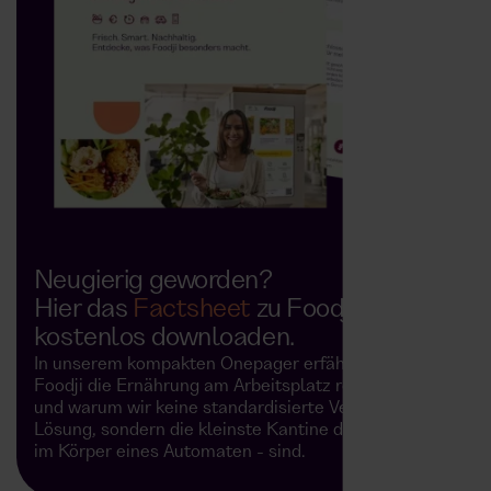
Neugierig geworden?
Hier das
Factsheet
zu Foodji
kostenlos downloaden.
In unserem kompakten Onepager erfährst du, wie
Foodji die Ernährung am Arbeitsplatz revolutioniert
und warum wir keine standardisierte Vending-
Lösung, sondern die kleinste Kantine der Welt -
im Körper eines Automaten - sind.