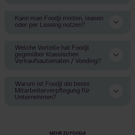
Mitarbeiter
Kann man Foodji mieten, leasen
oder per Leasing nutzen?
Welche Vorteile hat Foodji
gegenüber klassischen
Verkaufsautomaten / Vending?
hier
Vending
hier
Warum ist Foodji die beste
kaufen
Mitarbeiterverpflegung für
Vorteile
Unternehmen?
echte
Mahlzeiten
statt nur
Snacks
bessere Auswahl an
Produkten
und
Getränken
spürbarer Mehrwert für
Mitarbeiter
im
Unternehmen
gesunde Gerichte
Snacks
MEHR ZU FOODJI