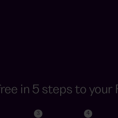
ree in 5 steps to your 
3
4