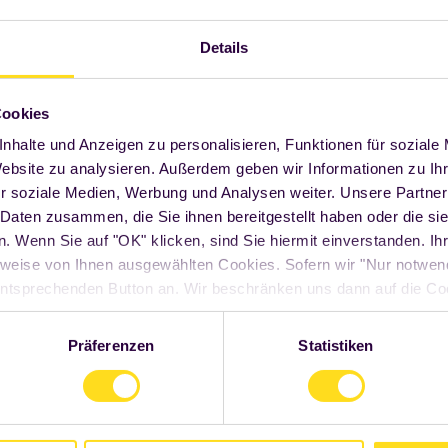
s
zur
Details
e
Cookies
nhalte und Anzeigen zu personalisieren, Funktionen für soziale
Website zu analysieren. Außerdem geben wir Informationen zu I
r soziale Medien, Werbung und Analysen weiter. Unsere Partner
d um die Uhr
 Daten zusammen, die Sie ihnen bereitgestellt haben oder die s
 Wenn Sie auf "OK" klicken, sind Sie hiermit einverstanden. Ihr
weise von Ihnen ausgewählten Cookies. Sofern wir "Nur notwe
n entsprechenden Button an. Wir beschränken uns dann auf die Co
Seite funktioniert. Sie können Ihre Entscheidung jederzeit mit W
ndem Sie auf den "Cookie" Link am Ende unserer Webseite klick
Präferenzen
Statistiken
 Informationen finden Sie unter "Details" sowie in unserer
Daten