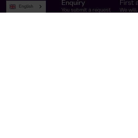
Enquiry
First
English
You submit a request
We will 
and we will get back to
needs a
you within 30 minutes.
togethe
Let's talk abou
fresh food at w
We'll get back to you within 30 minutes
Test for 3 months without a contract
No effort, investment or commodity risk