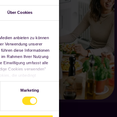
Über Cookies
 Medien anbieten zu können
hrer Verwendung unserer
 führen diese Informationen
ie im Rahmen Ihrer Nutzung
e Einwilligung umfasst alle
ndige Cookies verwenden"
okies, die unbedingt
irkung für die Zukunft
en und die gewählten
Marketing
schutzerklärung
.