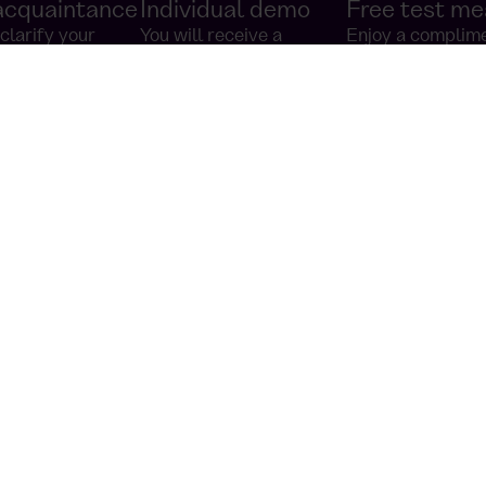
 acquaintance
Individual demo
Free test me
clarify your
You will receive a
Enjoy a complim
nd requirements
customised live demo of
trial meal at you
r.
our solution.
workplace – wit
obligation whats
t
ork!