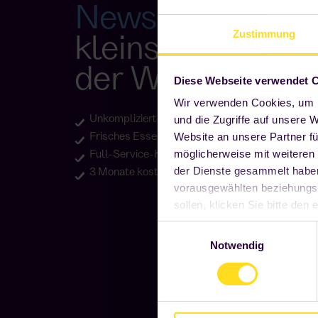
News & Update
Zustimmung
kleinsten Kantin
der Welt
Diese Webseite verwendet 
Wir verwenden Cookies, um I
Unkomplizierte Mitarbeiterverpflegung
und die Zugriffe auf unsere 
Website an unsere Partner fü
Frisches Essen und nahrhafte Mahlzeiten – run
2
möglicherweise mit weiteren
Full-Service-Kantine auf 1m
der Dienste gesammelt haben.
3 Monate kostenlose Testphase
vorausgewählten beziehungs
sollen, klicken Sie bitte de
notwendig sind, damit unsere 
Einwilligungsauswahl
widerrufen oder anpassen, i
Notwendig
Einstellungen ändern. Weitere